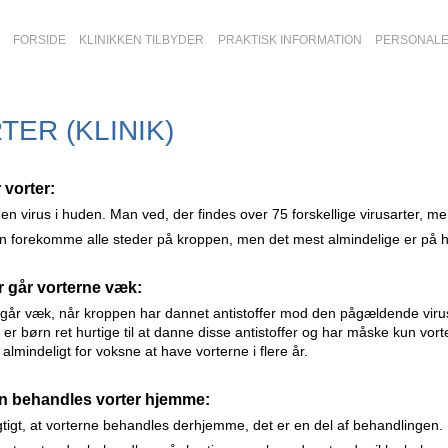
FORSIDE
KLINIKKEN TILBYDER
PRAKTISK INFORMATION
PERSONAL
TER (KLINIK)
 vorter:
 en virus i huden. Man ved, der findes
over 75 forskellige virusarter, 
an forekomme alle steder på kroppen,
men det mest almindelige er på 
 går vorterne væk:
går væk, når kroppen har dannet antistoffer
mod den pågældende viru
t er børn ret hurtige
til at danne disse antistoffer og har måske kun vor
 almindeligt for voksne at have vorterne i flere år.
n behandles vorter hjemme:
gtigt, at vorterne behandles derhjemme, det er
en del af behandlingen.