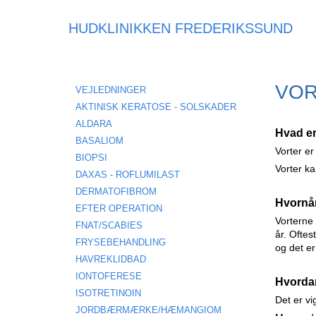
HUDKLINIKKEN FREDERIKSSUND
VOR
VEJLEDNINGER
AKTINISK KERATOSE - SOLSKADER
ALDARA
Hvad er
BASALIOM
Vorter er
BIOPSI
Vorter k
DAXAS - ROFLUMILAST
DERMATOFIBROM
Hvornår
EFTER OPERATION
Vorterne 
FNAT/SCABIES
år. Oftes
FRYSEBEHANDLING
og
det er
HAVREKLIDBAD
IONTOFERESE
Hvorda
ISOTRETINOIN
Det er vi
JORDBÆRMÆRKE/HÆMANGIOM