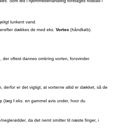
ndles. Som led i hjemmebehandling foretages fodbad i
eligt lunkent vand.
 derefter dækkes de med eks.
Vortex
(håndkøb).
 der oftest dannes omkring vorten, forsvinder.
 derfor er det vigtigt, at vorterne altid er dækket, så de
op (læg f.eks. en gammel avis under, hvor du
neglerødder, da det nemt smitter til næste finger, i