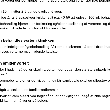
 at vorter der behandles, går hurtigere væk, end vorter der ikke beha
i 10 minutter 2-3 gange dagligt i 6 uger.
består af 3 spiseskeer køkkensalt (ca. 40-50 g.) opløst i 100 ml. behag
behandling hjemme er beskæring og/eller nedslibning af vorterne, og
sken vil vejlede dig i forhold til dine vorter.
 behandles vorter i klinikken:
almindelige er frysebehandling. Vorterne beskæres, så den hårde hud,
fryses vorterne med flydende kvælstof.
 smitter vorter:
der i huden, så det er skæl fra vorten, der udgør den største smitterisiko,
sser”.
emmebehandler, er det vigtigt, at du får samlet alle skæl og slibestøv 
r),
dgår at smitte dine familiemedlemmer.
rvorter, som sidder ved neglebånd, er det vigtigt at undgå at bide negle/
ld kan man få vorter på læben.