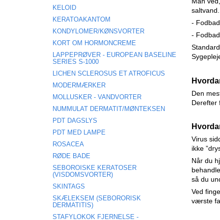
Man ved,
KELOID
saltvand.
KERATOAKANTOM
- Fodbad 
KONDYLOMER/KØNSVORTER
- Fodbad 
KORT OM HORMONCREME
Standard
LAPPEPRØVER - EUROPEAN BASELINE
Sygeplejer
SERIES S-1000
LICHEN SCLEROSUS ET ATROFICUS
Hvordan
MODERMÆRKER
Den mest 
MOLLUSKER - VANDVORTER
Derefter 
NUMMULAT DERMATIT/MØNTEKSEN
PDT DAGSLYS
Hvordan
PDT MED LAMPE
Virus sid
ROSACEA
ikke ”dry
RØDE BADE
Når du hj
SEBOROISKE KERATOSER
behandle
(VISDOMSVORTER)
så du un
SKINTAGS
Ved finge
SKÆLEKSEM (SEBORORISK
værste fa
DERMATITIS)
STAFYLOKOK FJERNELSE -