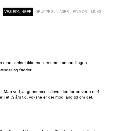
E
VEJLEDNINGER
GRUPPE 2
LASER
FIND OS
LINKS
men man skelner
ikke mellem dem i behandlingen.
hænder og fødder.
s. Man ved, at gennemsnits
levetiden for en vorte er 4
ter
i et ½ års tid, voksne er derimod lang tid om det,