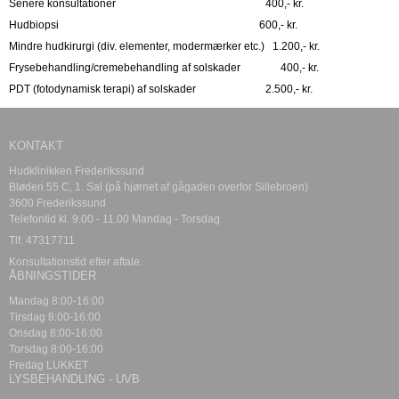
Senere konsultationer 400,- kr.
Hudbiopsi 600,- kr.
Mindre hudkirurgi (div. elementer, modermærker etc.) 1.200,- kr.
Frysebehandling/cremebehandling af solskader 400,- kr.
PDT (fotodynamisk terapi) af solskader 2.500,- kr.
KONTAKT
Hudklinikken Frederikssund
Bløden 55 C, 1. Sal (på hjørnet af gågaden overfor Sillebroen)
3600 Frederikssund
Telefontid kl. 9.00 - 11.00 Mandag - Torsdag
Tlf. 47317711
Konsultationstid efter aftale.
ÅBNINGSTIDER
Mandag 8:00-16:00
Tirsdag 8:00-16:00
Onsdag 8:00-16:00
Torsdag 8:00-16:00
Fredag LUKKET
LYSBEHANDLING - UVB