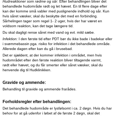
Hudreaktioner som rødme og sår:
Efter behandlingen bliver det
behandlede hudområde rødt og let hævet. En til flere dage efter
kan der komme små vabler med puslignende indhold og sår. Kun
hvis såret væsker, skal du beskytte det med en forbinding.
Sårhelingen tager som regel 1- 2 uger, hvis der har været en
voldsom reaktion, kan det tage længere tid.
Du skal dagligt rense såret med vand og evt. mild sæbe.
Infektion:
I den første tid efter PDT bør du ikke bade i badekar eller
i svømmebassin pga. risiko for infektion i det behandlede område.
Allerede dagen efter kan du gå i brusebad.
Det er sjældent, at der kommer infektion i området, men hvis
hudområdet efter den første reaktion bliver tiltagende
varmt,
rødt eller hævet, og du får smerter eller såret væsker, skal du
henvende dig til Hudklinikken.
Gravide og ammende:
Behandling til gravide og ammende frarådes.
Forholdsregler efter behandlingen:
Det behandlede hudområde er lysfølsomt i ca. 2 døgn. Hvis du har
behov for at gå udenfor i løbet af de første 2 døgn, skal det