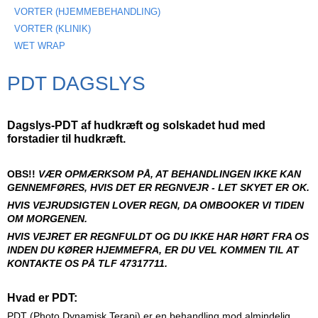
VORTER (HJEMMEBEHANDLING)
VORTER (KLINIK)
WET WRAP
PDT DAGSLYS
Dagslys-PDT af hudkræft og solskadet hud med
forstadier til hudkræft.
OBS!!
VÆR OPMÆRKSOM PÅ, AT BEHAND
LINGEN IKKE KAN
GENNEMFØRES, HVIS
DET ER REGNVEJR - LET SKYET ER OK.
HVIS VEJRUDSIGTEN LOVER REGN, DA
OMBOOKER VI TIDEN
OM MORGENEN.
HVIS VEJRET ER REGNFULDT OG DU
IKKE HAR HØRT FRA OS
INDEN DU
KØRER HJEMMEFRA, ER DU VEL
KOMMEN TIL AT
KONTAKTE OS PÅ TLF 47317711.
Hvad er PDT:
PDT (Photo Dynamisk Terapi) er en behandling mod almindelig