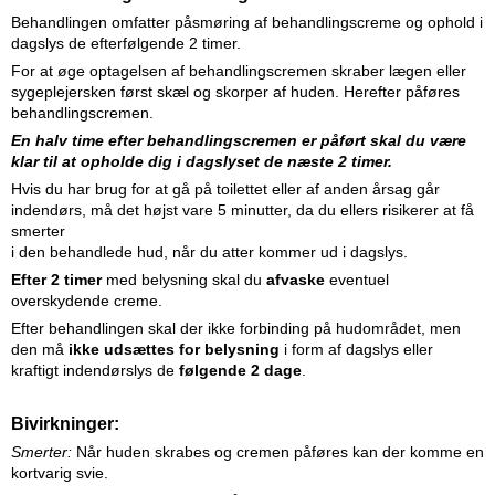
Behandlingen omfatter påsmøring af behandlingscreme og ophold i
dagslys de efterfølgende 2 timer.
For at øge optagelsen af behandlingscremen skraber lægen eller
sygeplejersken først skæl og skorper af huden. Herefter påføres
behandlingscremen.
En halv time efter behandlingscremen er påført skal du være
klar til at opholde dig i dagslyset de næste 2 timer.
Hvis du har brug for at gå på toilettet eller af anden årsag går
indendørs, må det højst vare 5 minutter, da du ellers
risikerer at få
smerter
i den behandlede hud, når du atter kommer ud i dagslys.
Efter 2 timer
med belysning skal du
afvaske
eventuel
overskydende creme.
Efter behandlingen skal der ikke forbinding på hudområdet, men
den må
ikke udsættes for belysning
i form af dagslys eller
kraftigt indendørslys de
følgende 2 dage
.
Bivirkninger:
Smerter:
Når huden skrabes og cremen påføres kan der komme en
kortvarig svie.